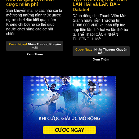
cược miễn phí
LẦN HAI và LẦN BA –
Dafabet
Săn khuyến mãi từ các nhà cái là
một trong những hình thức được
Dành riêng cho Thành Viên Mới:
người chơi đặc biệt quan tâm.
Giành ngay Tiền Thưởng tới
Không chỉ bởi nó có thể giúp
1.088.000 VNĐ khi bạn tiếp tục
người chơi nâng cao cơ hội
nạp tiền lần thứ hai và lần thứ ba
chiến...
tại Thể Thao! CÁCH NHẬN
THƯỞNG: 1. Mở...
Cược Ngay!
Nhận Thưởng Khuyến
mãi!
Cược Ngay!
Nhận Thưởng Khuyến
mãi!
Xem Thêm
Xem Thêm