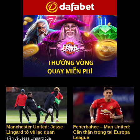
Manchester United: Jesse
Fenerbahce – Man United:
Lingard tỏ vẻ lạc quan
Cần thận trọng tại Europa
League
Tiền vệ Jesse Lingard của