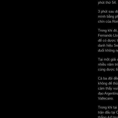
phút thứ 54.
3 phút sau đ
mình bằng ph
chín của Rom
Trong khi đó
Fernando Llo
để có được tr
danh hiệu Se
đuổi không 
Tại một giải
nhiều năm trở
cùng được 6
Cả ba đội đề
không để thủ
cảm thấy vui 
đạo Argentin
Vallecano.
Trong khi tạ
trận đấu tại
thắng 4-0 tr