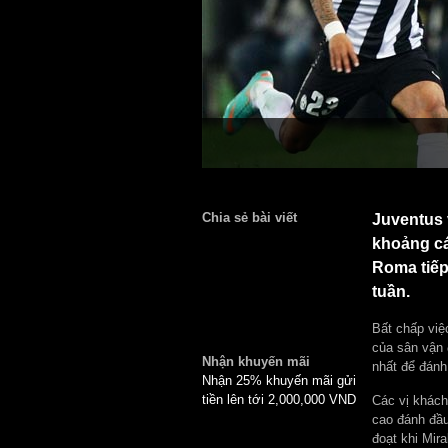
Chia sẻ bài viết
Juventus 
khoảng cá
Roma tiếp
tuần.
Bất chấp việ
của sân vận
Nhận khuyến mãi
nhất để đánh
Nhận 25% khuyến mãi gửi
tiền lên tới 2,000,000 VND
Các vị khách
cao đánh đầu
đoạt khi Mir