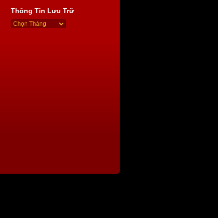
Thông Tin Lưu Trữ