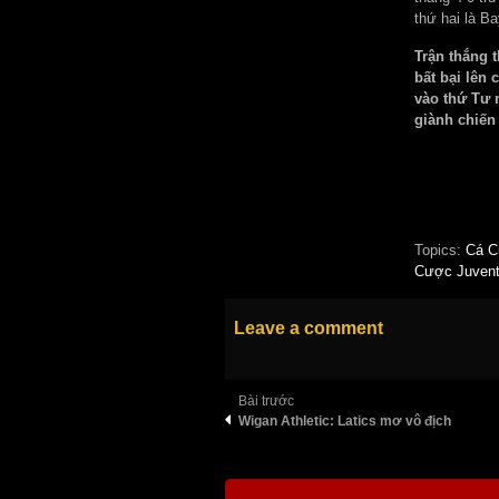
thứ hai là B
Trận thắng t
bất bại lên 
vào thứ Tư n
giành chiến
Topics:
Cá 
Cược Juven
Leave a comment
Bài trước
Wigan Athletic: Latics mơ vô địch