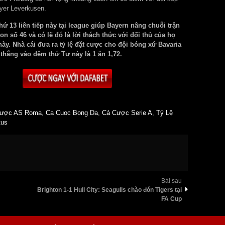
ayer Leverkusen.
hứ 13 liên tiếp này tại league giúp Bayern nâng chuỗi trận
con số 46 và có lẽ đó là lời thách thức với đối thủ của họ
ày. Nhà cái đưa ra tỷ lệ đặt cược cho đội bóng xứ Bavaria
 thắng vào đêm thứ Tư này là 1 ăn 1,72.
Cược AS Roma
,
Ca Cuoc Bong Da
,
Cá Cược Serie A
,
Tỷ Lệ
tus
Bài sau
Brighton 1-1 Hull City: Seagulls chào đón Tigers tại
FA Cup