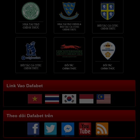
Link Vao Dafabet
Theo dõi Dafabet trên