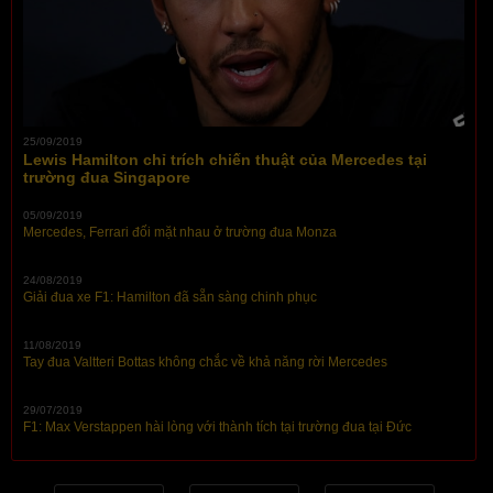
25/09/2019
Lewis Hamilton chỉ trích chiến thuật của Mercedes tại
trường đua Singapore
05/09/2019
Mercedes, Ferrari đối mặt nhau ở trường đua Monza
24/08/2019
Giải đua xe F1: Hamilton đã sẵn sàng chinh phục
11/08/2019
Tay đua Valtteri Bottas không chắc về khả năng rời Mercedes
29/07/2019
F1: Max Verstappen hài lòng với thành tích tại trường đua tại Đức