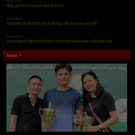
15/11/2019
Mùa giải mới bóng rổ NBA 2019/20
24/10/2019
Giải NBA 2019-2020 trở lại và hấp dẫn hơn bao giờ hết
21/10/2019
Giải bóng rổ NBA 2019-2020 chính thức khởi tranh cuối tuần này
Tennis