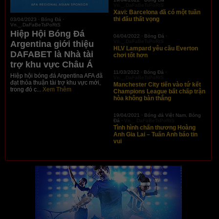
Vn._.DaFaBeTsPoRtS
Xavi: Barcelona đã có một tuần
thi đấu thất vọng
03/04/2023 ·
Bóng Ðá
·
Vn._.DaFaBeTsPoRtS
Hiệp Hội Bóng Đá
04/04/2022 ·
Bóng Ðá
·
Vn._.DaFaBeTsPoRtS
Argentina giới thiệu
HLV Lampard yêu cầu Everton
DAFABET là Nhà tài
chơi tốt hơn
trợ khu vực Châu Á
11/03/2022 ·
Bóng Ðá
·
Hiệp hội bóng đá Argentina AFA đã
Vn._.DaFaBeTsPoRtS
đạt thỏa thuận tài trợ khu vực mới,
Manchester City tiến vào tứ kết
trong đó c...
Xem Thêm
Champions League bất chấp trận
hòa không bàn thắng
19/04/2021 ·
Bóng đá Việt Nam
,
Bóng
Ðá
·
Vn._.DaFaBeTsPoRtS
Tình hình chấn thương Hoàng
Anh Gia Lai – Tuấn Anh báo tin
vui