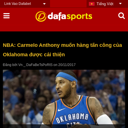
Link Vao Dafabet
Tiếng Việt
NBA: Carmelo Anthony muốn hàng tấn công của
Oklahoma được cải thiện
Đăng bởi
Vn._.DaFaBeTsPoRtS
on
20/11/2017