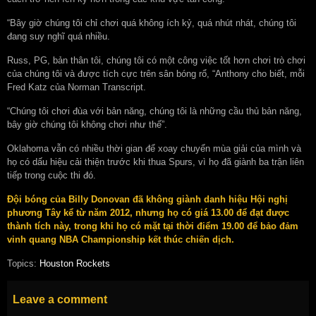
“Bây giờ chúng tôi chỉ chơi quá không ích kỷ, quá nhút nhát, chúng tôi
đang suy nghĩ quá nhiều.
Russ, PG, bản thân tôi, chúng tôi có một công việc tốt hơn chơi trò chơi
của chúng tôi và được tích cực trên sân bóng rổ, “Anthony cho biết, mỗi
Fred Katz của Norman Transcript.
“Chúng tôi chơi đùa với bản năng, chúng tôi là những cầu thủ bản năng,
bây giờ chúng tôi không chơi như thế”.
Oklahoma vẫn có nhiều thời gian để xoay chuyển mùa giải của mình và
họ có dấu hiệu cải thiện trước khi thua Spurs, vì họ đã giành ba trận liên
tiếp trong cuộc thi đó.
Đội bóng của Billy Donovan đã không giành danh hiệu Hội nghị
phương Tây kể từ năm 2012, nhưng họ có giá 13.00 để đạt được
thành tích này, trong khi họ có mặt tại thời điểm 19.00 để bảo đảm
vinh quang NBA Championship kết thúc chiến dịch.
Topics:
Houston Rockets
Leave a comment