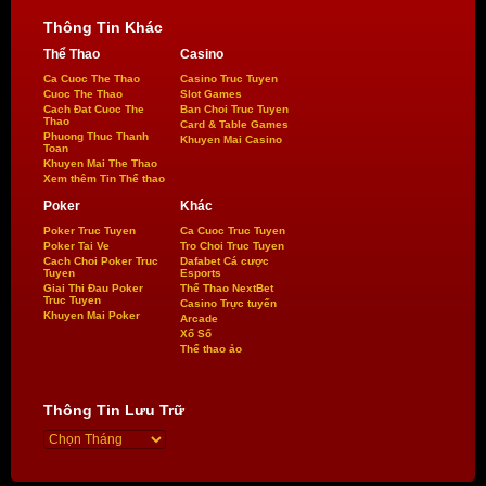
Thông Tin Khác
Thể Thao
Casino
Ca Cuoc The Thao
Casino Truc Tuyen
Cuoc The Thao
Slot Games
Cach Đat Cuoc The
Ban Choi Truc Tuyen
Thao
Card & Table Games
Phuong Thuc Thanh
Khuyen Mai Casino
Toan
Khuyen Mai The Thao
Xem thêm Tin Thể thao
Poker
Khác
Poker Truc Tuyen
Ca Cuoc Truc Tuyen
Poker Tai Ve
Tro Choi Truc Tuyen
Cach Choi Poker Truc
Dafabet Cá cược
Tuyen
Esports
Giai Thi Đau Poker
Thể Thao NextBet
Truc Tuyen
Casino Trực tuyến
Khuyen Mai Poker
Arcade
Xổ Số
Thể thao ảo
Thông Tin Lưu Trữ