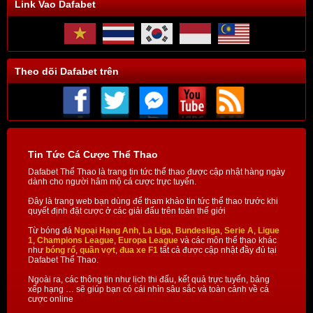
Link Vao Dafabet
Theo dõi Dafabet trên
Tin Tức Cá Cược Thể Thao
Dafabet Thể Thao là trang tin tức thể thao được cập nhật hàng ngày
dành cho người hâm mộ cá cược trực tuyến.
Đây là trang web bạn dùng để tham khảo tin tức thể thao trước khi
quyết định đặt cược ở các giải đấu trên toàn thế giới
Từ bóng đá
Ngoại Hạng Anh
,
La Liga
,
Bundesliga
,
Serie A
,
Ligue
1
,
Champions League
,
Europa League
và các môn thể thao khác
như
bóng rổ
,
quần vợt
,
đua xe F1
tất cả được cập nhật đầy đủ tại
Dafabet Thể Thao.
Ngoài ra, các thông tin như lịch thi đấu, kết quả trực tuyến, bảng
xếp hạng … sẽ giúp bạn có cái nhìn sâu sắc và toàn cảnh về cá
cược online