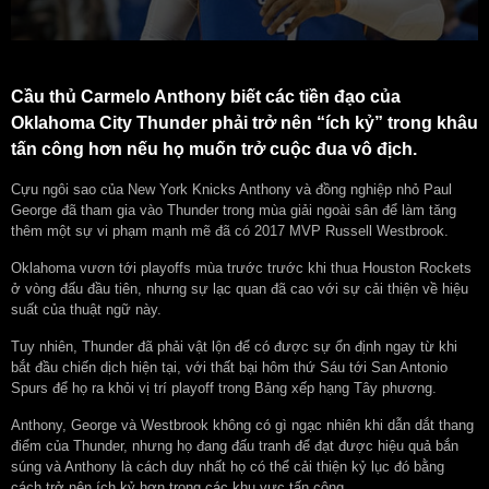
Cầu thủ Carmelo Anthony biết các tiền đạo của
Oklahoma City Thunder phải trở nên “ích kỷ” trong khâu
tấn công hơn nếu họ muốn trở cuộc đua vô địch.
Cựu ngôi sao của New York Knicks Anthony và đồng nghiệp nhỏ Paul
George đã tham gia vào Thunder trong mùa giải ngoài sân để làm tăng
thêm một sự vi phạm mạnh mẽ đã có 2017 MVP Russell Westbrook.
Oklahoma vươn tới playoffs mùa trước trước khi thua Houston Rockets
ở vòng đấu đầu tiên, nhưng sự lạc quan đã cao với sự cải thiện về hiệu
suất của thuật ngữ này.
Tuy nhiên, Thunder đã phải vật lộn để có được sự ổn định ngay từ khi
bắt đầu chiến dịch hiện tại, với thất bại hôm thứ Sáu tới San Antonio
Spurs để họ ra khỏi vị trí playoff trong Bảng xếp hạng Tây phương.
Anthony, George và Westbrook không có gì ngạc nhiên khi dẫn dắt thang
điểm của Thunder, nhưng họ đang đấu tranh để đạt được hiệu quả bắn
súng và Anthony là cách duy nhất họ có thể cải thiện kỷ lục đó bằng
cách trở nên ích kỷ hơn trong các khu vực tấn công.