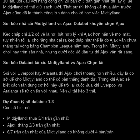
10 lần, đối đầu với hàng công ghi 20 bàn ở 3 trận gần nhất thì lấy gì để
Midtjylland có thể giữ sạch lưới. Thật sự thì không để thua đậm trước
Ajax cũng đã là thành công lớn dành cho kẻ học việc Midtjylland.
Soi kèo nhà cái Midtjylland vs Ajax: Dafabet khuyên chọn Ajax
Kèo chấp chỉ 1/2 có vẻ là hơi bất hợp lý khi Ajax hơn hẳn về mọi mặt,
tuy nhiên tôi lại cho rằng nhà cái ra kèo thấp như thế là do Ajax vẫn chưa
thắng tại vòng bảng Champion League năm nay. Trong khi Midtjylland
chơi hay trên sân nhà, nhưng dưới góc độ đầu tư thì Ajax vẫn rất sáng.
Soi kèo Dafabet tài xỉu Midtjylland vs Ajax: Chọn tài
Soi với Liverpool hay Atalanta thì Ajax chơi thoáng hơn nhiều, đây là cơ
sở để cho Midtjylland có thể có bàn thắng danh dự. Trong khi Ajax sẽ
biết cách tận dụng cơ hội này để trở lại cuộc đua khi Liverpool vs
Atalanta sẽ tử chiến với nhau. Nên đi tài kèo 3 trái.
Dự đoán tỷ số dafabet: 1-3
Con số biết nói:
Midtjylland: thua 3/4 trận gần nhất
Ajax: thắng 2/3 trận gần nhất
6/7 trận gần nhất của Midtjylland có không dưới 4 bàn/trận.