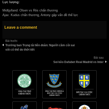
Lực lượng:
Midtjylland: Olsen vs Riis chấn thương
Ajax: Kudus chấn thương, Antony gặp vấn đề thể lực
Leave a comment
Bài trước
Trưởng ban Trọng tài liên đoàn: Người cầm còi sai
sót có thể do thời tiết
Bài sau
Soi kèo Dafabet Real Madrid vs Inter