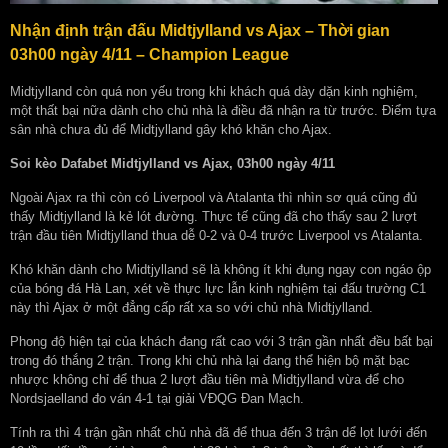
Nhận định trận đấu Midtjylland vs Ajax – Thời gian
03h00 ngày 4/11 – Champion League
Midtjylland còn quá non yếu trong khi khách quá dày dặn kinh nghiệm,
một thất bại nữa dành cho chủ nhà là điều đã nhận ra từ trước. Điểm tựa
sân nhà chưa đủ để Midtjylland gây khó khăn cho Ajax.
Soi kèo Dafabet Midtjylland vs Ajax, 03h00 ngày 4/11
Ngoài Ajax ra thì còn có Liverpool và Atalanta thì nhìn sơ quá cũng đủ
thấy Midtjylland là kẻ lót đường. Thực tế cũng đã cho thấy sau 2 lượt
trận đầu tiên Midtjylland thua dễ 0-2 và 0-4 trước Liverpool vs Atalanta.
Khó khăn dành cho Midtjylland sẽ là không ít khi đụng ngay con ngáo ộp
của bóng đá Hà Lan, xét về thực lực lẫn kinh nghiệm tại đấu trường C1
này thì Ajax ở một đẳng cấp rất xa so với chủ nhà Midtjylland.
Phong độ hiện tại của khách đang rất cao với 3 trận gần nhất đều bất bại
trong đó thắng 2 trận. Trong khi chủ nhà lại đang thể hiện bộ mặt bạc
nhược không chỉ để thua 2 lượt đầu tiên mà Midtjylland vừa để cho
Nordsjaelland đo ván 4-1 tại giải VĐQG Đan Mạch.
Tính ra thì 4 trận gần nhất chủ nhà đã để thua đến 3 trận dể lọt lưới đến