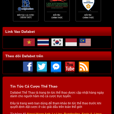
Link Vao Dafabet
Theo dõi Dafabet trên
Tin Tức Cá Cược Thể Thao
Dafabet Thể Thao là trang tin tức thể thao được cập nhật hàng ngày
dành cho người hâm mộ cá cược trực tuyến.
Đây là trang web bạn dùng để tham khảo tin tức thể thao trước khi
quyết định đặt cược ở các giải đấu trên toàn thế giới
Từ bóng đá
Ngoại Hạng Anh
,
La Liga
,
Bundesliga
,
Serie A
,
Ligue